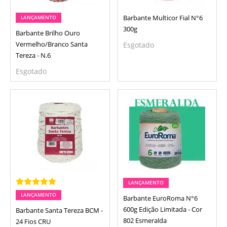
Barbante Multicor Fial N°6
LANÇAMENTO
300g
Barbante Brilho Ouro
Vermelho/Branco Santa
Esgotado
Tereza - N.6
Esgotado
LANÇAMENTO
LANÇAMENTO
Barbante EuroRoma N°6
600g Edição Limitada - Cor
Barbante Santa Tereza BCM -
802 Esmeralda
24 Fios CRU