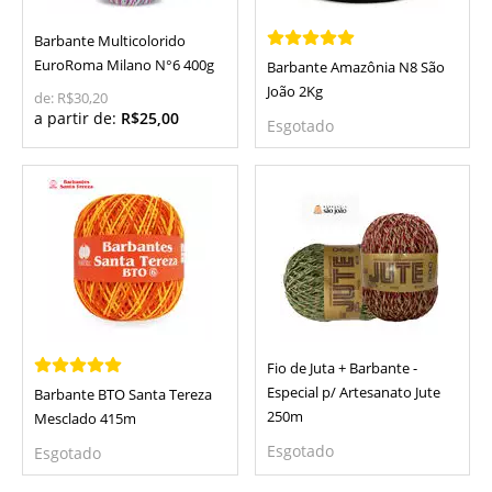
Barbante Multicolorido
EuroRoma Milano N°6 400g
Barbante Amazônia N8 São
João 2Kg
de:
R$30,20
a partir de:
R$25,00
Esgotado
Fio de Juta + Barbante -
Especial p/ Artesanato Jute
Barbante BTO Santa Tereza
250m
Mesclado 415m
Esgotado
Esgotado