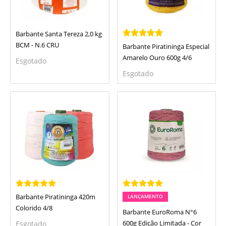
Barbante Santa Tereza 2,0 kg
BCM - N.6 CRU
Barbante Piratininga Especial
Amarelo Ouro 600g 4/6
Esgotado
Esgotado
Barbante Piratininga 420m
LANÇAMENTO
Colorido 4/8
Barbante EuroRoma N°6
Esgotado
600g Edição Limitada - Cor