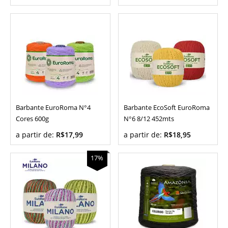
Barbante EuroRoma N°4
Barbante EcoSoft EuroRoma
Cores 600g
N°6 8/12 452mts
a partir de:
R$17,99
a partir de:
R$18,95
17%