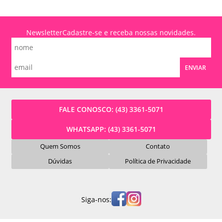
Newsletter
Cadastre-se e receba nossas novidades.
ENVIAR
FALE CONOSCO:
(43) 3361-5071
WHATSAPP:
(43) 3361-5071
Quem Somos
Contato
Dúvidas
Política de Privacidade
Siga-nos: