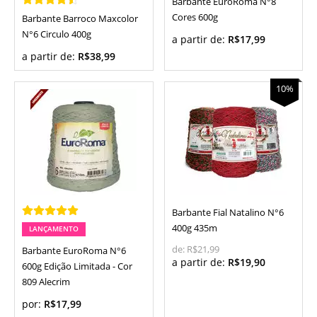
Barbante EuroRoma N°8
Cores 600g
Barbante Barroco Maxcolor
N°6 Circulo 400g
a partir de:
R$17,99
a partir de:
R$38,99
10%
Barbante Fial Natalino N°6
400g 435m
LANÇAMENTO
de:
R$21,99
Barbante EuroRoma N°6
a partir de:
R$19,90
600g Edição Limitada - Cor
809 Alecrim
por:
R$17,99