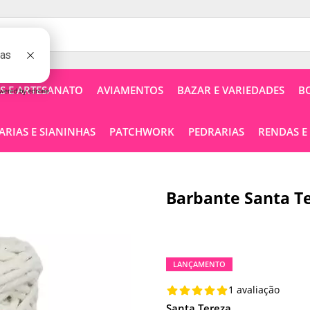
 E ARTESANATO
AVIAMENTOS
BAZAR E VARIEDADES
B
RIAS E SIANINHAS
PATCHWORK
PEDRARIAS
RENDAS E
Barbante Santa Te
LANÇAMENTO
1 avaliação
Santa Tereza