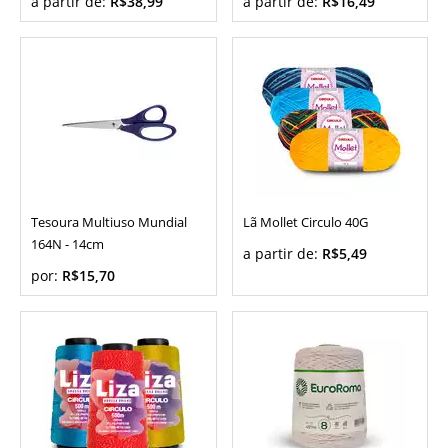
a partir de:
R$38,99
a partir de:
R$16,49
Tesoura Multiuso Mundial
Lã Mollet Circulo 40G
164N - 14cm
a partir de:
R$5,49
por:
R$15,70