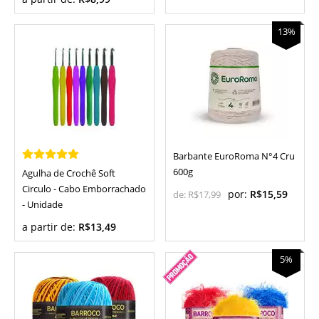
13%
Barbante EuroRoma N°4 Cru
600g
Agulha de Crochê Soft
Circulo - Cabo Emborrachado
por:
R$15,59
de:
R$17,99
- Unidade
a partir de:
R$13,49
5%