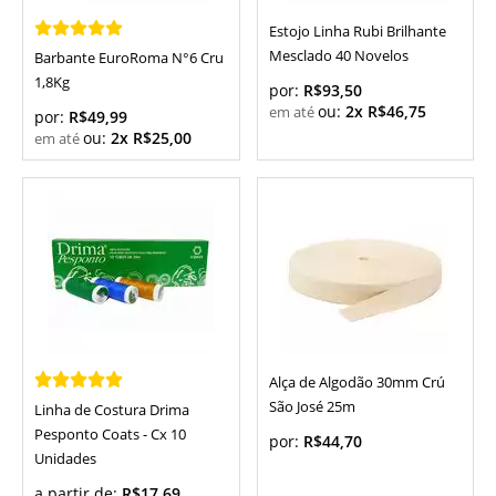
Estojo Linha Rubi Brilhante
Mesclado 40 Novelos
Barbante EuroRoma N°6 Cru
1,8Kg
por:
R$93,50
ou:
2x R$46,75
por:
R$49,99
ou:
2x R$25,00
Alça de Algodão 30mm Crú
São José 25m
Linha de Costura Drima
Pesponto Coats - Cx 10
por:
R$44,70
Unidades
a partir de:
R$17,69