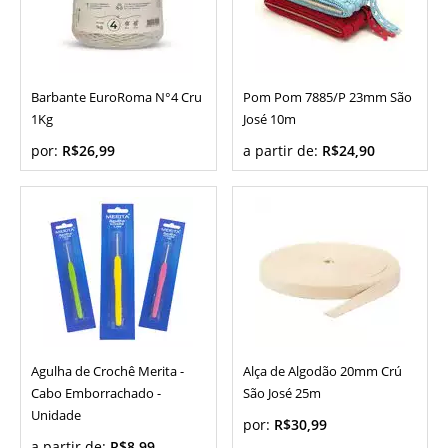
Barbante EuroRoma N°4 Cru
Pom Pom 7885/P 23mm São
1Kg
José 10m
por:
R$26,99
a partir de:
R$24,90
Agulha de Crochê Merita -
Alça de Algodão 20mm Crú
Cabo Emborrachado -
São José 25m
Unidade
por:
R$30,99
a partir de:
R$8,99