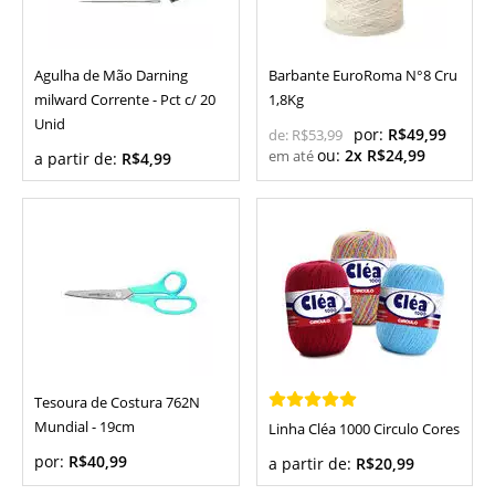
Agulha de Mão Darning
Barbante EuroRoma N°8 Cru
milward Corrente - Pct c/ 20
1,8Kg
Unid
por:
R$49,99
de:
R$53,99
ou:
2x R$24,99
a partir de:
R$4,99
Tesoura de Costura 762N
Mundial - 19cm
Linha Cléa 1000 Circulo Cores
por:
R$40,99
a partir de:
R$20,99