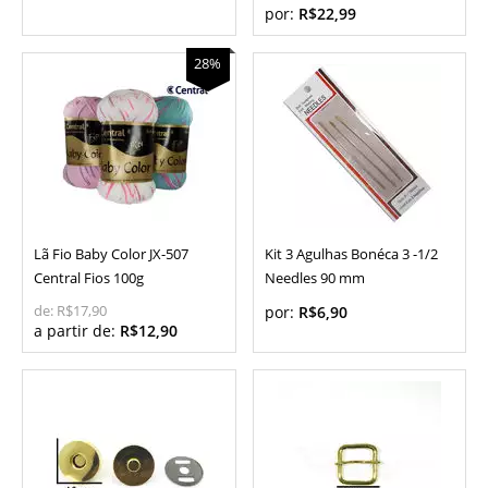
por:
R$22,99
28%
Lã Fio Baby Color JX-507
Kit 3 Agulhas Bonéca 3 -1/2
Central Fios 100g
Needles 90 mm
de:
R$17,90
por:
R$6,90
a partir de:
R$12,90