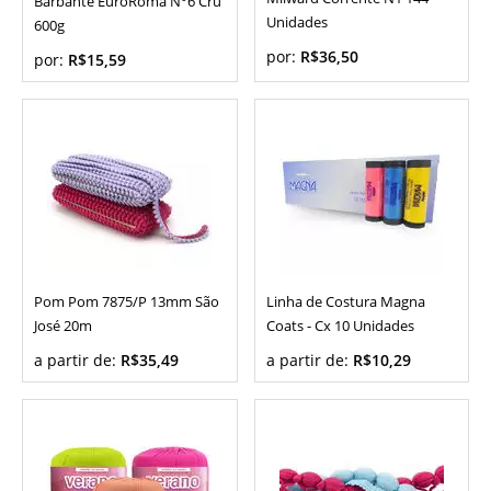
Barbante EuroRoma N°6 Cru
Unidades
600g
por:
R$36,50
por:
R$15,59
Pom Pom 7875/P 13mm São
Linha de Costura Magna
José 20m
Coats - Cx 10 Unidades
a partir de:
R$35,49
a partir de:
R$10,29