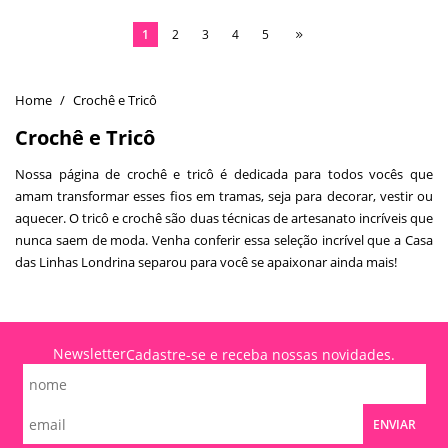
1
2
3
4
5
Crochê e Tricô
Crochê e Tricô
Nossa página de crochê e tricô é dedicada para todos vocês que
amam transformar esses fios em tramas, seja para decorar, vestir ou
aquecer. O tricô e crochê são duas técnicas de artesanato incríveis que
nunca saem de moda. Venha conferir essa seleção incrível que a Casa
das Linhas Londrina separou para você se apaixonar ainda mais!
Newsletter
Cadastre-se e receba nossas novidades.
ENVIAR