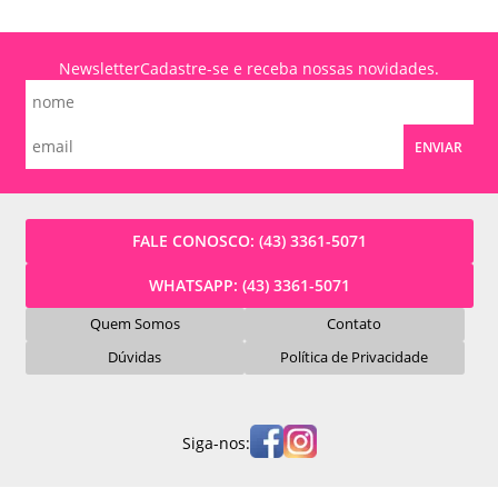
Newsletter
Cadastre-se e receba nossas novidades.
ENVIAR
FALE CONOSCO:
(43) 3361-5071
WHATSAPP:
(43) 3361-5071
Quem Somos
Contato
Dúvidas
Política de Privacidade
Siga-nos: