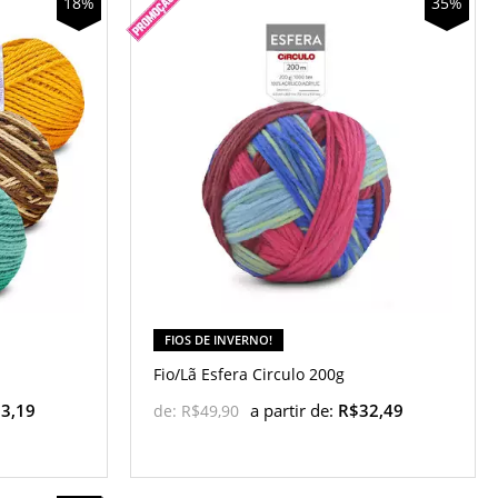
18%
35%
FIOS DE INVERNO!
Fio/Lã Esfera Circulo 200g
3,19
a partir de:
R$32,49
de:
R$49,90