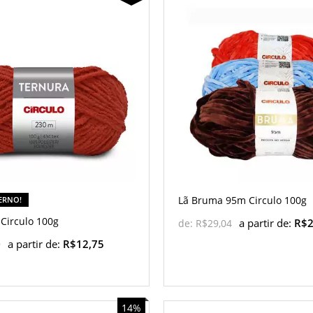
Lã Bruma 95m Circulo 100g
VERNO!
 Circulo 100g
a partir de:
R$2
de:
R$29,04
a partir de:
R$12,75
9
14%