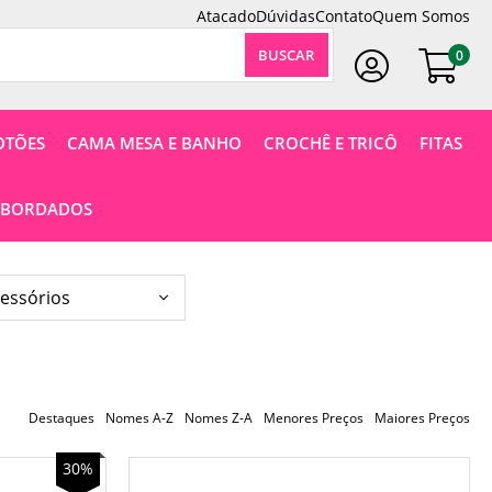
Atacado
Dúvidas
Contato
Quem Somos
0
Faça Seu Login
OTÕES
CAMA MESA E BANHO
CROCHÊ E TRICÔ
FITAS
 BORDADOS
Destaques
Nomes A-Z
Nomes Z-A
Menores Preços
Maiores Preços
30%