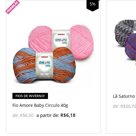
5%
Lã Saturno
FIOS DE INVERNO!
Fio Amore Baby Circulo 40g
de:
R$26,7
a partir de:
R$6,18
de:
R$6,50