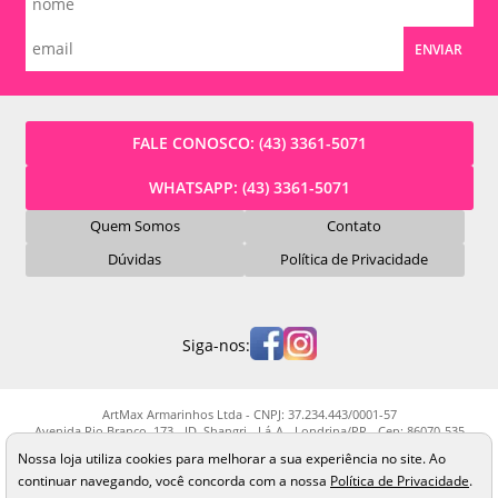
ENVIAR
FALE CONOSCO:
(43) 3361-5071
WHATSAPP:
(43) 3361-5071
Quem Somos
Contato
Dúvidas
Política de Privacidade
Siga-nos:
ArtMax Armarinhos Ltda - CNPJ: 37.234.443/0001-57
Avenida Rio Branco, 173 - JD. Shangri - Lá-A - Londrina/PR - Cep: 86070-535
Os preços, quantidade em estoque e condições de pagamento apresentados
Nossa loja utiliza cookies para melhorar a sua experiência no site. Ao
neste site não valem necessariamente para nossa loja física e podem sofrer
continuar navegando, você concorda com a nossa
Política de Privacidade
.
alterações sem prévia notificação. Imagens meramente ilustrativas. Pedidos
sujeitos a análise e confirmação de dados.