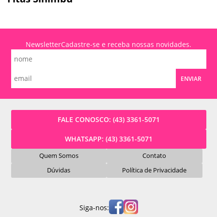
Newsletter
Cadastre-se e receba nossas novidades.
ENVIAR
FALE CONOSCO:
(43) 3361-5071
WHATSAPP:
(43) 3361-5071
Quem Somos
Contato
Dúvidas
Política de Privacidade
Siga-nos: