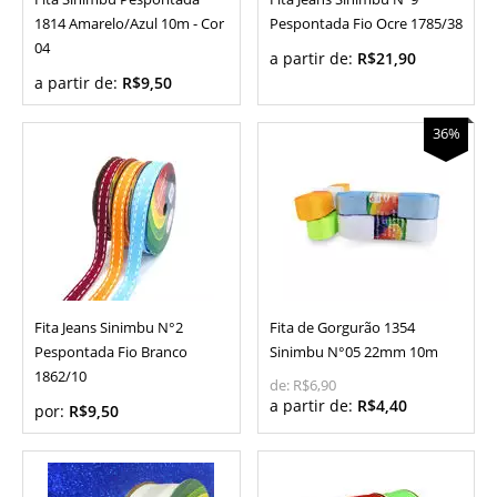
1814 Amarelo/Azul 10m - Cor
Pespontada Fio Ocre 1785/38
04
a partir de:
R$21,90
a partir de:
R$9,50
36%
Fita Jeans Sinimbu N°2
Fita de Gorgurão 1354
Pespontada Fio Branco
Sinimbu N°05 22mm 10m
1862/10
de:
R$6,90
a partir de:
R$4,40
por:
R$9,50