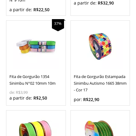
N°9 10m
a partir de:
R$32,90
a partir de:
R$22,50
37%
Fita de Gorgurão 1354
Fita de Gorgurão Estampada
Sinimbu N°02 10mm 10m
Sinimbu Autismo 1665 38mm
- Cor 17
de:
R$3,99
a partir de:
R$2,50
por:
R$22,90