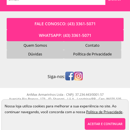
FALE CONOSCO:
(43) 3361-5071
WHATSAPP:
(43) 3361-5071
Quem Somos
Contato
Dúvidas
Política de Privacidade
Siga-nos:
ArtMax Armarinhos Ltda - CNPJ: 37.234.443/0001-57
Avenida Rio Branco, 173 - JD. Shangri - Lá-A - Londrina/PR - Cep: 86070-535
Os preços, quantidade em estoque e condições de pagamento apresentados
Nossa loja utiliza cookies para melhorar a sua experiência no site. Ao
neste site não valem necessariamente para nossa loja física e podem sofrer
continuar navegando, você concorda com a nossa
Política de Privacidade
.
alterações sem prévia notificação. Imagens meramente ilustrativas. Pedidos
sujeitos a análise e confirmação de dados.
ACEITAR E CONTINUAR