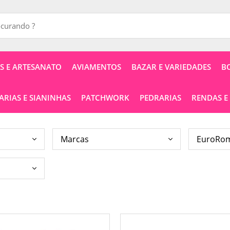
 E ARTESANATO
AVIAMENTOS
BAZAR E VARIEDADES
B
RIAS E SIANINHAS
PATCHWORK
PEDRARIAS
RENDAS E