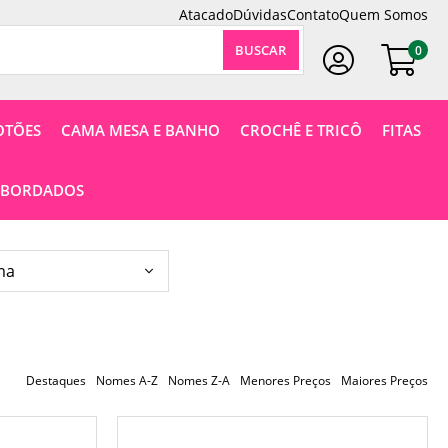
Atacado
Dúvidas
Contato
Quem Somos
0
Faça Seu Login
OTÕES
CAMA MESA E BANHO
CROCHÊ E TRICÔ
FITAS
 BORDADOS
Destaques
Nomes A-Z
Nomes Z-A
Menores Preços
Maiores Preços