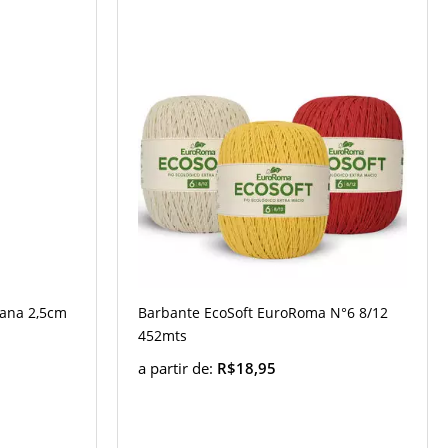
tana 2,5cm
Barbante EcoSoft EuroRoma N°6 8/12
452mts
a partir de:
R$18,95