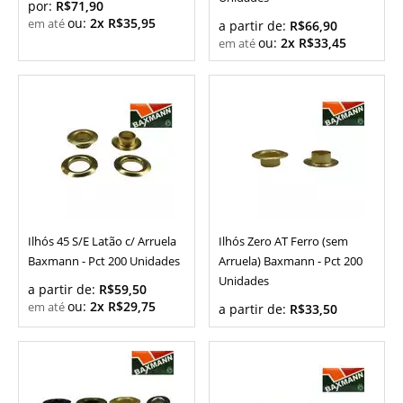
por:
R$71,90
ou:
2x R$35,95
a partir de:
R$66,90
ou:
2x R$33,45
Ilhós 45 S/E Latão c/ Arruela
Ilhós Zero AT Ferro (sem
Baxmann - Pct 200 Unidades
Arruela) Baxmann - Pct 200
Unidades
a partir de:
R$59,50
ou:
2x R$29,75
a partir de:
R$33,50