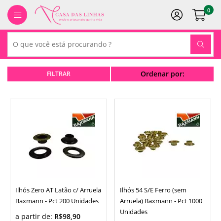
0
Ordenar por:
Ilhós Zero AT Latão c/ Arruela
Ilhós 54 S/E Ferro (sem
Baxmann - Pct 200 Unidades
Arruela) Baxmann - Pct 1000
Unidades
a partir de:
R$98,90