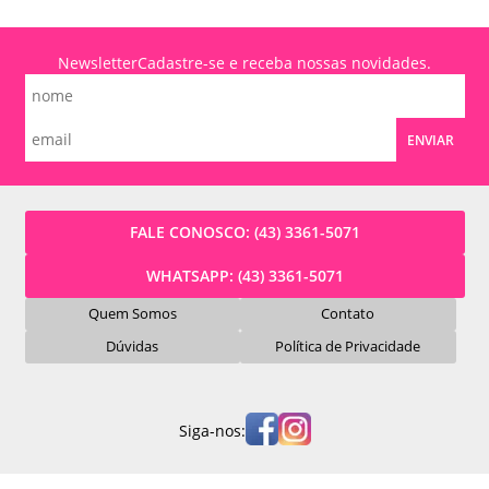
Newsletter
Cadastre-se e receba nossas novidades.
ENVIAR
FALE CONOSCO:
(43) 3361-5071
WHATSAPP:
(43) 3361-5071
Quem Somos
Contato
Dúvidas
Política de Privacidade
Siga-nos: