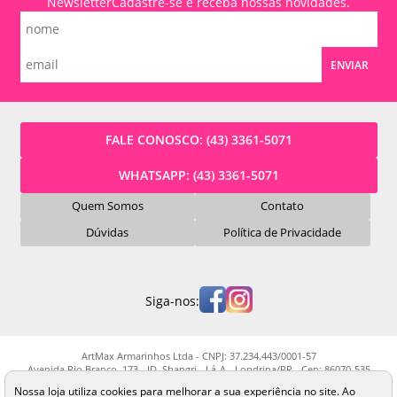
Newsletter
Cadastre-se e receba nossas novidades.
ENVIAR
FALE CONOSCO:
(43) 3361-5071
WHATSAPP:
(43) 3361-5071
Quem Somos
Contato
Dúvidas
Política de Privacidade
Siga-nos:
ArtMax Armarinhos Ltda - CNPJ: 37.234.443/0001-57
Avenida Rio Branco, 173 - JD. Shangri - Lá-A - Londrina/PR - Cep: 86070-535
Os preços, quantidade em estoque e condições de pagamento apresentados
Nossa loja utiliza cookies para melhorar a sua experiência no site. Ao
neste site não valem necessariamente para nossa loja física e podem sofrer