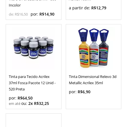
Incolor
a partir de:
R$12,79
por:
R$14,90
de:
R$16,50
Tinta para Tecido Acrilex
Tinta Dimensional Relevo 3d
37ml Fosca Pacote 12 Unid -
Metallic Acrilex 35ml
520 Preta
por:
R$6,90
por:
R$64,50
ou:
2x R$32,25