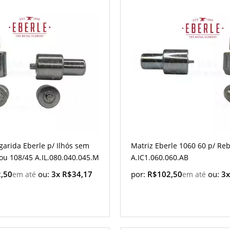
garida Eberle p/ Ilhós sem
Matriz Eberle 1060 60 p/ Re
ou 108/45 A.IL.080.040.045.M
A.IC1.060.060.AB
,50
ou:
3x R$34,17
por:
R$102,50
ou:
3x