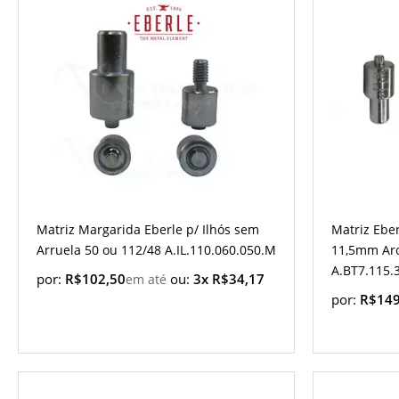
Matriz Margarida Eberle p/ Ilhós sem
Matriz Ebe
Arruela 50 ou 112/48 A.IL.110.060.050.M
11,5mm Aro
A.BT7.115.
por:
R$102,50
ou:
3x R$34,17
por:
R$149