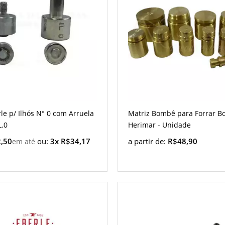
le p/ Ilhós N° 0 com Arruela
Matriz Bombê para Forrar B
L.0
Herimar - Unidade
,50
ou:
3x R$34,17
a partir de:
R$48,90