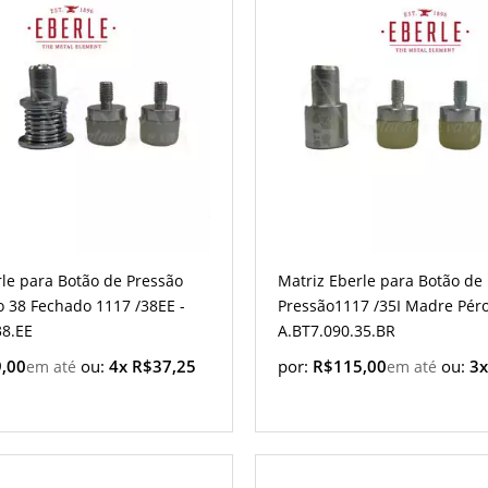
rle para Botão de Pressão
Matriz Eberle para Botão de
 38 Fechado 1117 /38EE -
Pressão1117 /35I Madre Péro
38.EE
A.BT7.090.35.BR
,00
ou:
4x R$37,25
por:
R$115,00
ou:
3x