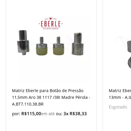
Matriz Eberle para Botão de Pressão
Matriz Eber
11,5mm Aro 38 1117 /38I Madre Pérola -
13mm - A.I
A.BT7.110.38.BR
Esgotado
por:
R$115,00
ou:
3x R$38,33