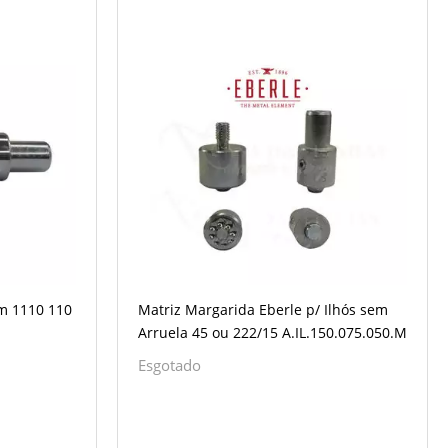
mm 1110 110
Matriz Margarida Eberle p/ Ilhós sem
Arruela 45 ou 222/15 A.IL.150.075.050.M
Esgotado