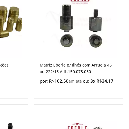
otões
Matriz Eberle p/ Ilhós com Arruela 45
ou 222/15 A.IL.150.075.050
por:
R$102,50
ou:
3x R$34,17