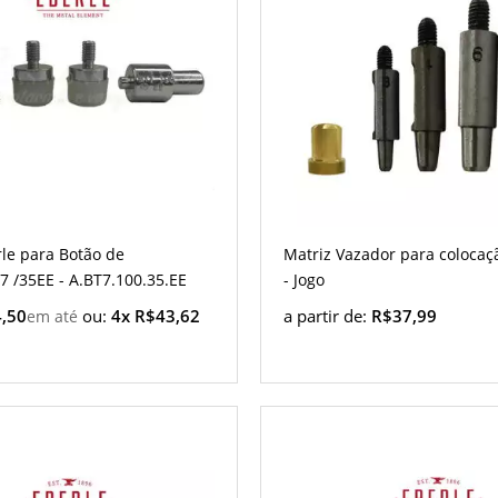
rle para Botão de
Matriz Vazador para colocaç
7 /35EE - A.BT7.100.35.EE
- Jogo
,50
ou:
4x R$43,62
a partir de:
R$37,99