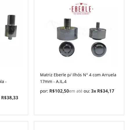
Matriz Eberle p/ Ilhós N° 4 com Arruela
la -
17mm - A.IL.4
por:
R$102,50
ou:
3x R$34,17
 R$38,33