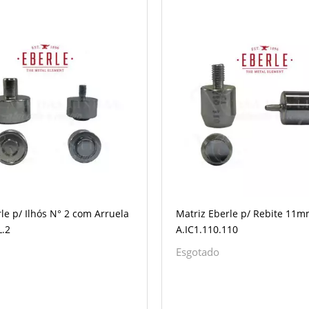
le p/ Ilhós N° 2 com Arruela
Matriz Eberle p/ Rebite 11
L.2
A.IC1.110.110
Esgotado