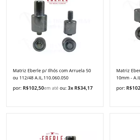
Matriz Eberle p/ Ilhós com Arruela 50
Matriz Eber
ou 112/48 A.IL.110.060.050
10mm - A.I
por:
R$102,50
ou:
3x R$34,17
por:
R$102