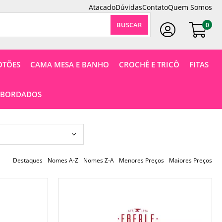
Atacado
Dúvidas
Contato
Quem Somos
0
Faça Seu Login
OTÕES
CAMA MESA E BANHO
CROCHÊ E TRICÔ
FITAS
 BORDADOS
49,99
Destaques
Nomes A-Z
Nomes Z-A
Menores Preços
Maiores Preços