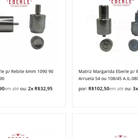
rle p/ Rebite 6mm 1090 90
Matriz Margarida Eberle p/ 
090
Arruela 54 ou 108/45 A.IL.08
90
ou:
2x R$32,95
por:
R$102,50
ou:
3x