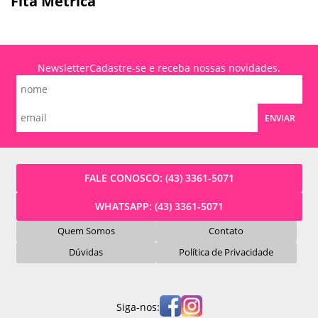
Fita Métrica
Newsletter
Cadastre-se e receba nossas novidades.
ENVIAR
FALE CONOSCO:
(43) 3361-5071
WHATSAPP:
(43) 3361-5071
Quem Somos
Contato
Dúvidas
Política de Privacidade
Siga-nos: