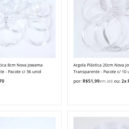
stica 8cm Nova Jowama
Argola Plástica 20cm Nova 
e - Pacote c/ 36 unid
Transparente - Pacote c/ 10 
70
por:
R$51,99
ou:
2x 