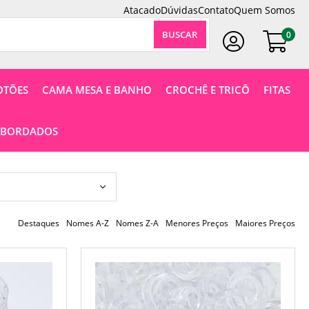
Atacado
Dúvidas
Contato
Quem Somos
0
Faça Seu Login
OTÕES
CAMA MESA E BANHO
CROCHÊ E TRICÔ
FITAS
 BORDADOS
Destaques
Nomes A-Z
Nomes Z-A
Menores Preços
Maiores Preços