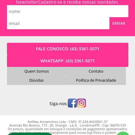
Newsletter
Cadastre-se e receba nossas novidades.
ENVIAR
FALE CONOSCO:
(43) 3361-5071
WHATSAPP:
(43) 3361-5071
Quem Somos
Contato
Dúvidas
Política de Privacidade
Siga-nos:
ArtMax Armarinhos Ltda - CNPJ: 37.234.443/0001-57
Avenida Rio Branco, 173 - JD. Shangri - Lá-A - Londrina/PR - Cep: 86070-535
Os preços, quantidade em estoque e condições de pagamento apresentados
neste site não valem necessariamente para nossa loja física e podem sofrer