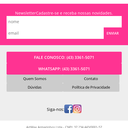
Newsletter
Cadastre-se e receba nossas novidades.
ENVIAR
FALE CONOSCO:
(43) 3361-5071
WHATSAPP:
(43) 3361-5071
Quem Somos
Contato
Dúvidas
Política de Privacidade
Siga-nos:
ArtMax Armarinhos Ltda - CNPJ: 37.234.443/0001-57