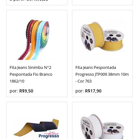
Fita Jeans Sinimbu N°2
Fita Jeans Pespontada
Pespontada Fio Branco
Progresso JTP009 38mm 10m
1862/10
- Cor 763
por:
R$9,50
por:
R$17,90