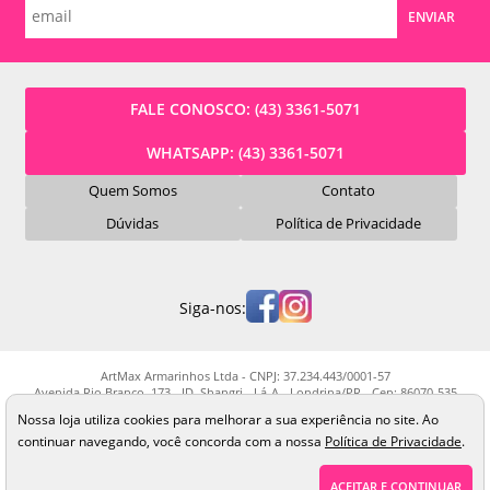
ENVIAR
FALE CONOSCO:
(43) 3361-5071
WHATSAPP:
(43) 3361-5071
Quem Somos
Contato
Dúvidas
Política de Privacidade
Siga-nos:
ArtMax Armarinhos Ltda - CNPJ: 37.234.443/0001-57
Avenida Rio Branco, 173 - JD. Shangri - Lá-A - Londrina/PR - Cep: 86070-535
Os preços, quantidade em estoque e condições de pagamento apresentados
Nossa loja utiliza cookies para melhorar a sua experiência no site. Ao
neste site não valem necessariamente para nossa loja física e podem sofrer
continuar navegando, você concorda com a nossa
Política de Privacidade
.
alterações sem prévia notificação. Imagens meramente ilustrativas. Pedidos
sujeitos a análise e confirmação de dados.
ACEITAR E CONTINUAR