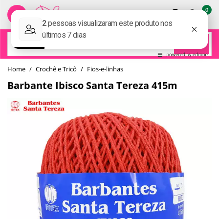
0
BUSCAR
home
Crochê e Tricô
fios-e-linhas
Barbante Ibisco Santa Tereza 415m