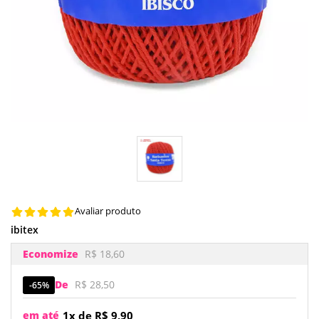
Avaliar produto
ibitex
Economize
R$ 18,60
De
R$ 28,50
65%
em até
1x de R$ 9,90