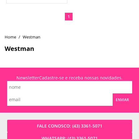
1
Westman
Westman
Newsletter
Cadastre-se e receba nossas novidades.
ENVIAR
FALE CONOSCO:
(43) 3361-5071
WHATSAPP:
(43) 3361-5071