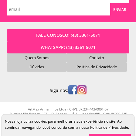
ENVIAR
FALE CONOSCO:
(43) 3361-5071
WHATSAPP:
(43) 3361-5071
Quem Somos
Contato
Dúvidas
Política de Privacidade
Siga-nos:
ArtMax Armarinhos Ltda - CNPJ: 37.234.443/0001-57
Avenida Rio Branco, 173 - JD. Shangri - Lá-A - Londrina/PR - Cep: 86070-535
Os preços, quantidade em estoque e condições de pagamento apresentados
Nossa loja utiliza cookies para melhorar a sua experiência no site. Ao
neste site não valem necessariamente para nossa loja física e podem sofrer
continuar navegando, você concorda com a nossa
Política de Privacidade
.
alterações sem prévia notificação. Imagens meramente ilustrativas. Pedidos
sujeitos a análise e confirmação de dados.