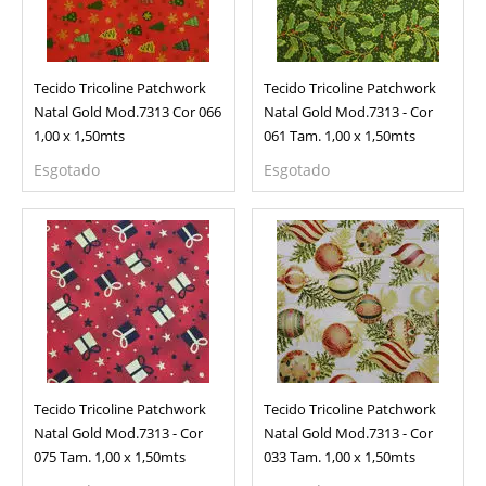
Tecido Tricoline Patchwork
Tecido Tricoline Patchwork
Natal Gold Mod.7313 Cor 066
Natal Gold Mod.7313 - Cor
1,00 x 1,50mts
061 Tam. 1,00 x 1,50mts
Esgotado
Esgotado
Tecido Tricoline Patchwork
Tecido Tricoline Patchwork
Natal Gold Mod.7313 - Cor
Natal Gold Mod.7313 - Cor
075 Tam. 1,00 x 1,50mts
033 Tam. 1,00 x 1,50mts