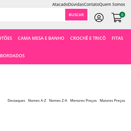
Atacado
Dúvidas
Contato
Quem Somos
0
Faça Seu Login
OTÕES
CAMA MESA E BANHO
CROCHÊ E TRICÔ
FITAS
 BORDADOS
Destaques
Nomes A-Z
Nomes Z-A
Menores Preços
Maiores Preços