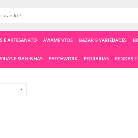
 E ARTESANATO
AVIAMENTOS
BAZAR E VARIEDADES
B
RIAS E SIANINHAS
PATCHWORK
PEDRARIAS
RENDAS E