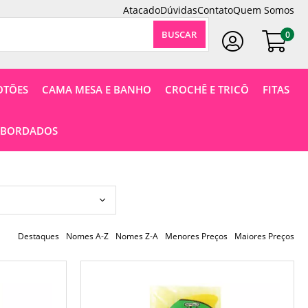
Atacado
Dúvidas
Contato
Quem Somos
0
Faça Seu Login
OTÕES
CAMA MESA E BANHO
CROCHÊ E TRICÔ
FITAS
 BORDADOS
Destaques
Nomes A-Z
Nomes Z-A
Menores Preços
Maiores Preços