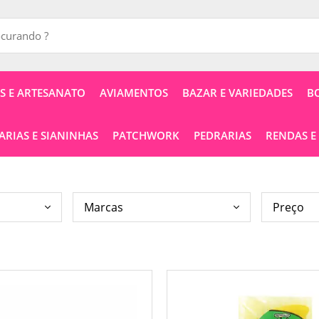
 E ARTESANATO
AVIAMENTOS
BAZAR E VARIEDADES
B
RIAS E SIANINHAS
PATCHWORK
PEDRARIAS
RENDAS E