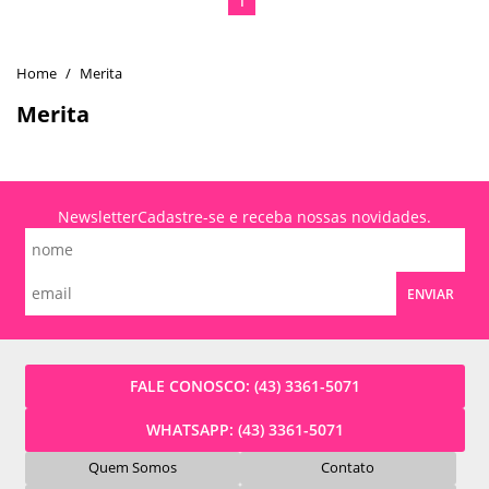
1
Merita
Merita
Newsletter
Cadastre-se e receba nossas novidades.
ENVIAR
FALE CONOSCO:
(43) 3361-5071
WHATSAPP:
(43) 3361-5071
Quem Somos
Contato