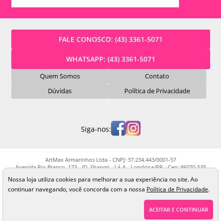
FALE CONOSCO:
(43) 3361-5071
WHATSAPP:
(43) 3361-5071
Quem Somos
Contato
Dúvidas
Política de Privacidade
Siga-nos:
ArtMax Armarinhos Ltda - CNPJ: 37.234.443/0001-57
Avenida Rio Branco, 173 - JD. Shangri - Lá-A - Londrina/PR - Cep: 86070-535
Os preços, quantidade em estoque e condições de pagamento apresentados
Nossa loja utiliza cookies para melhorar a sua experiência no site. Ao
neste site não valem necessariamente para nossa loja física e podem sofrer
continuar navegando, você concorda com a nossa
Política de Privacidade
.
alterações sem prévia notificação. Imagens meramente ilustrativas. Pedidos
sujeitos a análise e confirmação de dados.
ACEITAR E CONTINUAR