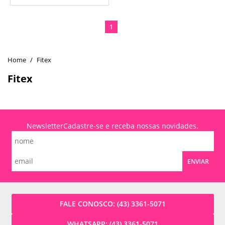
1
Fitex
Fitex
Newsletter
Cadastre-se e receba nossas novidades.
ENVIAR
FALE CONOSCO:
(43) 3361-5071
WHATSAPP:
(43) 3361-5071