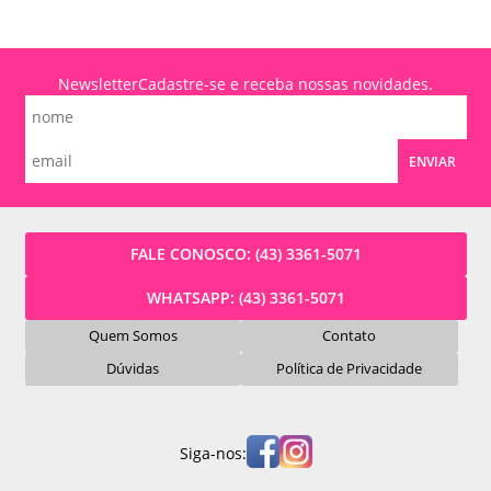
Newsletter
Cadastre-se e receba nossas novidades.
ENVIAR
FALE CONOSCO:
(43) 3361-5071
WHATSAPP:
(43) 3361-5071
Quem Somos
Contato
Dúvidas
Política de Privacidade
Siga-nos: