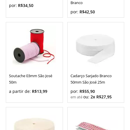
Branco
por:
R$34,50
por:
R$42,50
Soutache 03mm São José
Cadarço Sarjado Branco
50m
50mm São José 25m
a partir de:
R$13,99
por:
R$55,90
ou:
2x R$27,95