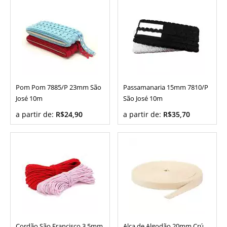
Pom Pom 7885/P 23mm São
Passamanaria 15mm 7810/P
José 10m
São José 10m
a partir de:
R$24,90
a partir de:
R$35,70
Cordão São Francisco 3,5mm
Alça de Algodão 20mm Crú