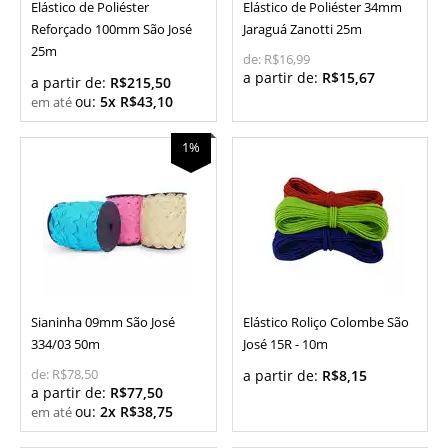
Elástico de Poliéster
Elástico de Poliéster 34mm
Reforçado 100mm São José
Jaraguá Zanotti 25m
25m
de:
R$16,99
a partir de:
R$15,67
a partir de:
R$215,50
ou:
5x R$43,10
1%
Sianinha 09mm São José
Elástico Roliço Colombe São
334/03 50m
José 15R - 10m
de:
R$78,50
a partir de:
R$8,15
a partir de:
R$77,50
ou:
2x R$38,75