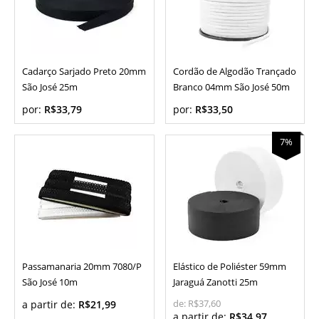
Cadarço Sarjado Preto 20mm
Cordão de Algodão Trançado
São José 25m
Branco 04mm São José 50m
por:
R$33,79
por:
R$33,50
7%
Passamanaria 20mm 7080/P
Elástico de Poliéster 59mm
São José 10m
Jaraguá Zanotti 25m
a partir de:
R$21,99
de:
R$37,60
a partir de:
R$34,97