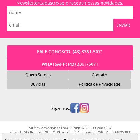
Newsletter
Cadastre-se e receba nossas novidades.
ENVIAR
FALE CONOSCO:
(43) 3361-5071
WHATSAPP:
(43) 3361-5071
Quem Somos
Contato
Dúvidas
Política de Privacidade
Siga-nos:
ArtMax Armarinhos Ltda - CNPJ: 37.234.443/0001-57
Avenida Rio Branco, 173 - JD. Shangri - Lá-A - Londrina/PR - Cep: 86070-535
Os preços, quantidade em estoque e condições de pagamento apresentados