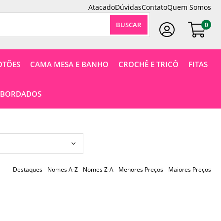
Atacado
Dúvidas
Contato
Quem Somos
0
Faça Seu Login
OTÕES
CAMA MESA E BANHO
CROCHÊ E TRICÔ
FITAS
 BORDADOS
Destaques
Nomes A-Z
Nomes Z-A
Menores Preços
Maiores Preços