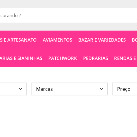
 E ARTESANATO
AVIAMENTOS
BAZAR E VARIEDADES
B
RIAS E SIANINHAS
PATCHWORK
PEDRARIAS
RENDAS E