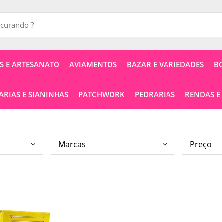
 E ARTESANATO
AVIAMENTOS
BAZAR E VARIEDADES
B
RIAS E SIANINHAS
PATCHWORK
PEDRARIAS
RENDAS E