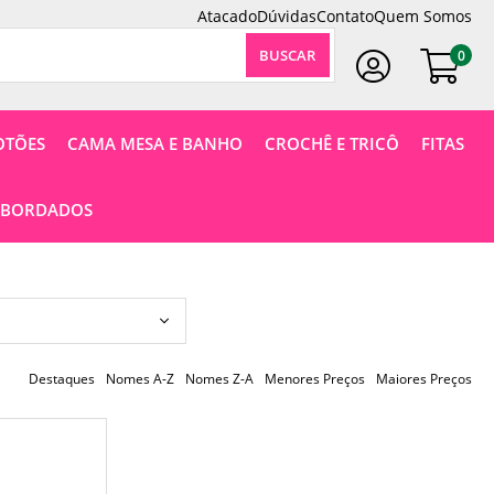
Atacado
Dúvidas
Contato
Quem Somos
0
Faça Seu Login
OTÕES
CAMA MESA E BANHO
CROCHÊ E TRICÔ
FITAS
 BORDADOS
Destaques
Nomes A-Z
Nomes Z-A
Menores Preços
Maiores Preços