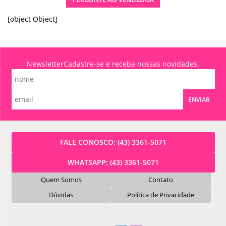
[object Object]
Newsletter
Cadastre-se e receba nossas novidades.
ENVIAR
FALE CONOSCO:
(43) 3361-5071
WHATSAPP:
(43) 3361-5071
Quem Somos
Contato
Dúvidas
Política de Privacidade