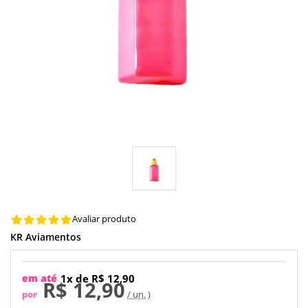
Avaliar produto
KR Aviamentos
em até
1x de R$ 12,90
R$ 12,90
por
/ un.