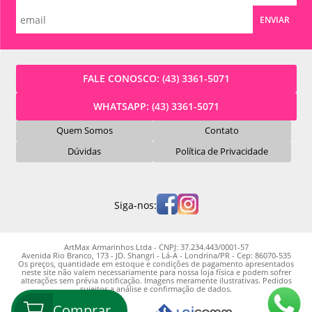
ENVIAR
FALE CONOSCO:
(43) 3361-5071
WHATSAPP:
(43) 3361-5071
Quem Somos
Contato
Dúvidas
Política de Privacidade
Siga-nos:
ArtMax Armarinhos Ltda - CNPJ: 37.234.443/0001-57
Avenida Rio Branco, 173 - JD. Shangri - Lá-A - Londrina/PR - Cep: 86070-535
Os preços, quantidade em estoque e condições de pagamento apresentados
neste site não valem necessariamente para nossa loja física e podem sofrer
alterações sem prévia notificação. Imagens meramente ilustrativas. Pedidos
sujeitos a análise e confirmação de dados.
Comprar