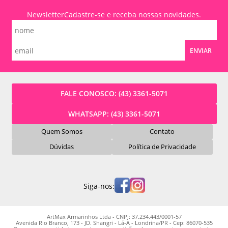
Newsletter
Cadastre-se e receba nossas novidades.
ENVIAR
FALE CONOSCO:
(43) 3361-5071
WHATSAPP:
(43) 3361-5071
Quem Somos
Contato
Dúvidas
Política de Privacidade
Siga-nos:
ArtMax Armarinhos Ltda - CNPJ: 37.234.443/0001-57
Avenida Rio Branco, 173 - JD. Shangri - Lá-A - Londrina/PR - Cep: 86070-535