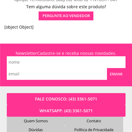
Tem alguma dúvida sobre este produto?
PERGUNTE AO VENDEDOR
[object Object]
Newsletter
Cadastre-se e receba nossas novidades.
ENVIAR
FALE CONOSCO:
(43) 3361-5071
WHATSAPP:
(43) 3361-5071
Quem Somos
Contato
Dúvidas
Política de Privacidade