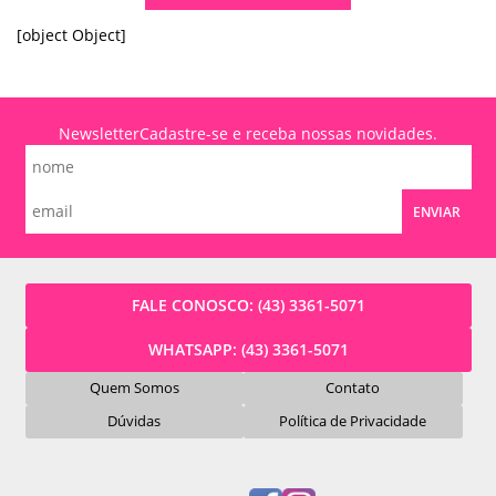
[object Object]
Newsletter
Cadastre-se e receba nossas novidades.
ENVIAR
FALE CONOSCO:
(43) 3361-5071
WHATSAPP:
(43) 3361-5071
Quem Somos
Contato
Dúvidas
Política de Privacidade