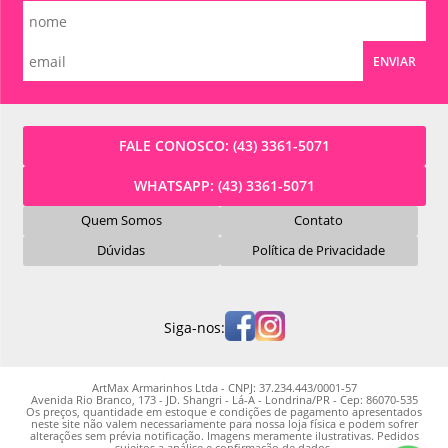
ENVIAR
FALE CONOSCO:
(43) 3361-5071
WHATSAPP:
(43) 3361-5071
Quem Somos
Contato
Dúvidas
Política de Privacidade
Siga-nos:
ArtMax Armarinhos Ltda - CNPJ: 37.234.443/0001-57
Avenida Rio Branco, 173 - JD. Shangri - Lá-A - Londrina/PR - Cep: 86070-535
Os preços, quantidade em estoque e condições de pagamento apresentados
neste site não valem necessariamente para nossa loja física e podem sofrer
alterações sem prévia notificação. Imagens meramente ilustrativas. Pedidos
sujeitos a análise e confirmação de dados.