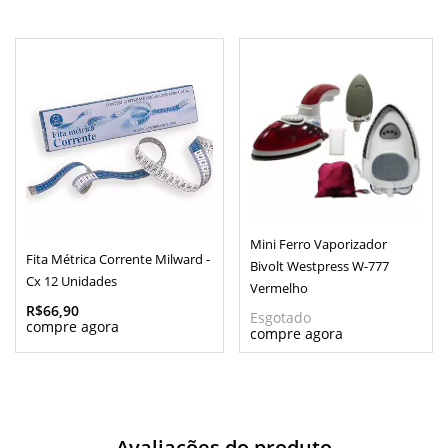
Mini Ferro Vaporizador
Fita Métrica Corrente Milward -
Bivolt Westpress W-777
Cx 12 Unidades
Vermelho
R$66,90
Esgotado
Avaliações do produto