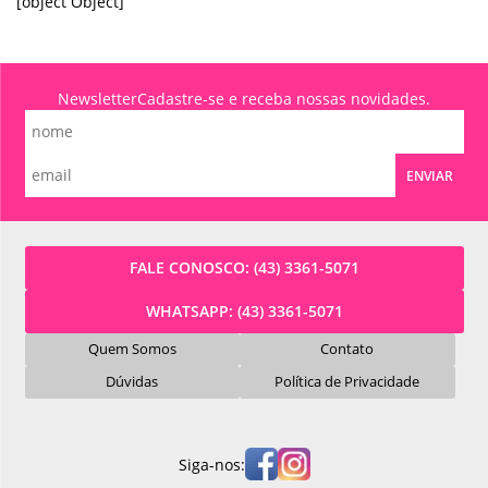
[object Object]
Newsletter
Cadastre-se e receba nossas novidades.
ENVIAR
FALE CONOSCO:
(43) 3361-5071
WHATSAPP:
(43) 3361-5071
Quem Somos
Contato
Dúvidas
Política de Privacidade
Siga-nos: