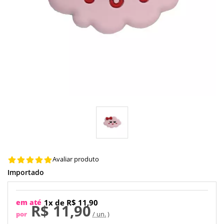
Avaliar produto
Importado
em até
1x de R$ 11,90
R$ 11,90
por
/ un.