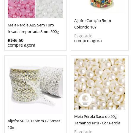
Aljofre Coração 5mm
Meia Perola ABS Sem Furo
Colorido 10Y
Irisada Importada 8mm 500g
Esgotado
R$46,50
Meia Pérola Saco de 50g
Aljofre SPF-10 15mm C/ Strass
Tamanho N°8 - Cor Perola
10m
Esgotado