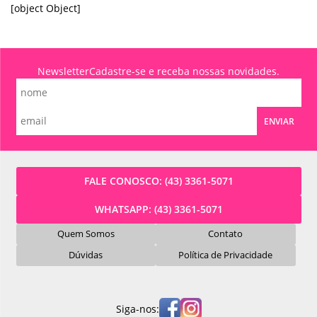
[object Object]
Newsletter
Cadastre-se e receba nossas novidades.
ENVIAR
FALE CONOSCO:
(43) 3361-5071
WHATSAPP:
(43) 3361-5071
Quem Somos
Contato
Dúvidas
Política de Privacidade
Siga-nos: