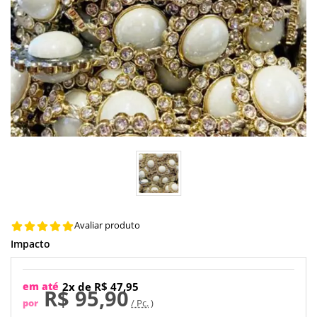
Avaliar produto
Impacto
em até
2x de R$ 47,95
R$ 95,90
por
/ Pc.