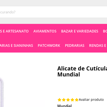
 E ARTESANATO
AVIAMENTOS
BAZAR E VARIEDADES
B
RIAS E SIANINHAS
PATCHWORK
PEDRARIAS
RENDAS E
Alicate de Cutícul
Mundial
Avaliar produto
Mundial