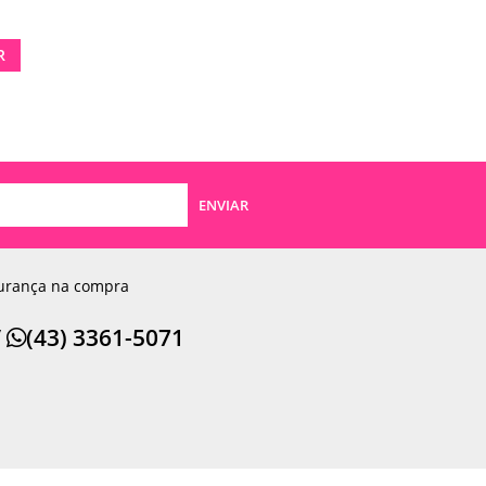
R
ENVIAR
urança na compra
/
(43) 3361-5071